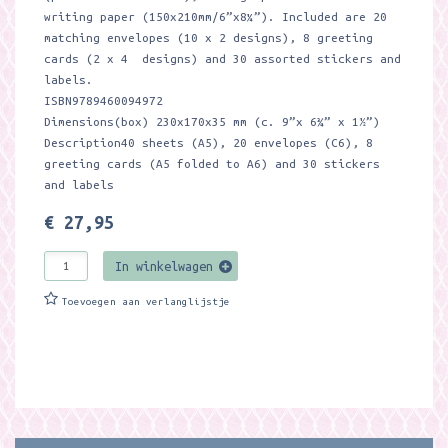
writing paper (150x210mm/6”x8¼”). Included are 20
matching envelopes (10 x 2 designs), 8 greeting
cards (2 x 4 designs) and 30 assorted stickers and
labels.
ISBN9789460094972
Dimensions(box) 230x170x35 mm (c. 9”x 6¾” x 1½”)
Description40 sheets (A5), 20 envelopes (C6), 8
greeting cards (A5 folded to A6) and 30 stickers
and labels
€ 27,95
In winkelwagen
Toevoegen aan verlanglijstje