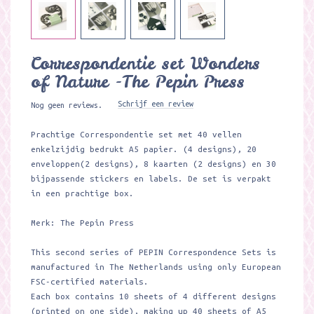
Correspondentie set Wonders
of Nature -The Pepin Press
Schrijf een review
Nog geen reviews.
Prachtige Correspondentie set met 40 vellen
enkelzijdig bedrukt A5 papier. (4 designs), 20
enveloppen(2 designs), 8 kaarten (2 designs) en 30
bijpassende stickers en labels. De set is verpakt
in een prachtige box.
Merk: The Pepin Press
This second series of PEPIN Correspondence Sets is
manufactured in The Netherlands using only European
FSC-certified materials.
Each box contains 10 sheets of 4 different designs
(printed on one side), making up 40 sheets of A5