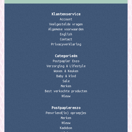
Klantenservice
Account
Veelgestelde vragen
Algemene voorwaarden
English
Contact
Privacyverklaring
Categorieën
Postpapier Enzo
Verzorging & Lifestyle
Wonen & Keuken
Baby & kind
Sale
Merken
Best verkochte producten
Nieuw
Postpapierenzo
Penvriend(in) oproepjes
Merken
Nieuw
Kadobon