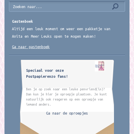
Gastenboek
Altijd een leuk moment om weer een pakketje van
Anita en Meer Leuks open te mogen maken!
Ga naar gastenboek
Speciaal voor onze
Postpapierenzo fans!
Ben je op zoek naar een leuke penvriend(in)?
Dan kun je hier je oproepje plaatsen. Je kunt
natuurlijk ook reageren op een oproepje van
iemand anders.
Ga naar de oproepjes