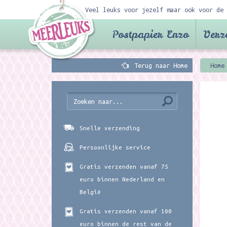
Veel leuks voor jezelf maar ook voor de 
Postpapier Enzo
Verz
Terug naar Home
Home
Snelle verzending
Persoonlijke service
Gratis verzenden vanaf 75
euro binnen Nederland en
België
Gratis verzenden vanaf 100
euro binnen de rest van de