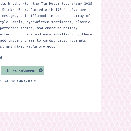
rits bright with the Tim Holtz idea-ology 2025
s Sticker Book. Packed with 490 festive peel-
k designs, this flipbook includes an array of
style labels, typewritten sentiments, classic
 patterned strips, and charming holiday
Perfect for quick and easy embellishing, these
 add instant cheer to cards, tags, journals,
ks, and mixed media projects.
0
In winkelwagen
en aan verlanglijstje