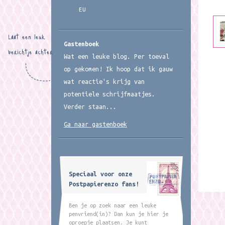
EU
Laat een leuk
Gastenboek
berichtje achter
Wat een leuke blog. Per toeval
op gekomen! Ik hoop dat ik gauw
wat reactie's krijg van
potentiele schrijfmaatjes.
Verder staan...
Ga naar gastenboek
Speciaal voor onze
Postpapierenzo fans!
Ben je op zoek naar een leuke
penvriend(in)? Dan kun je hier je
oproepje plaatsen. Je kunt