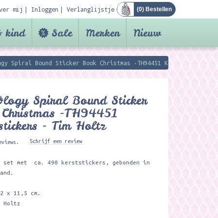
ver mij
Inloggen
Verlanglijstje
(
0
) Bestellen
 kind
Sale
Merken
Nieuw
ogy Spiral Bound Sticker Book Christmas -TH94451 Kerststickers -
logy Spiral Bound Sticker
 Christmas -TH94451
stickers - Tim Holtz
Schrijf een review
eviews.
e set met ca. 490 kerststickers, gebonden in
band.
22 x 11,5 cm.
m Holtz