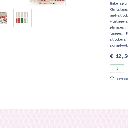
Make spi
Christma
and-stic
vintage-
phrases,
images. 
stickers
scrapboo
€ 12,5
Toevoeg