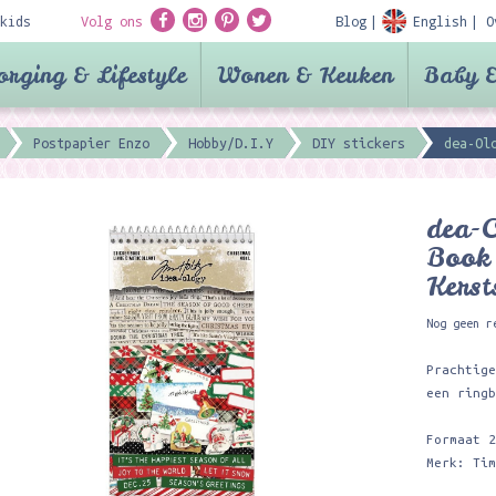
kids
Volg ons
Blog
English
O
orging & Lifestyle
Wonen & Keuken
Baby &
Postpapier Enzo
Hobby/D.I.Y
DIY stickers
dea-Ol
dea-O
Book
Kerst
Nog geen r
Prachtig
een ring
Formaat 
Merk: Ti