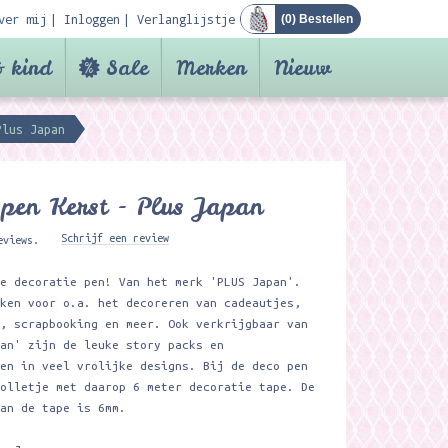
ver mij
Inloggen
Verlanglijstje
(
0
) Bestellen
 kind
Sale
Merken
Nieuw
Plus Japan
pen Kerst - Plus Japan
Schrijf een review
eviews.
te decoratie pen! Van het merk 'PLUS Japan'.
iken voor o.a. het decoreren van cadeautjes,
l, scrapbooking en meer. Ook verkrijgbaar van
pan' zijn de leuke story packs en
gen in veel vrolijke designs. Bij de deco pen
rolletje met daarop 6 meter decoratie tape. De
van de tape is 6mm.