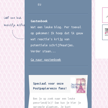
EU
Laat een leuk
Gastenboek
berichtje achter
Wat een leuke blog. Per toeval
op gekomen! Ik hoop dat ik gauw
wat reactie's krijg van
potentiele schrijfmaatjes.
Verder staan...
Ga naar gastenboek
Speciaal voor onze
Postpapierenzo fans!
Ben je op zoek naar een leuke
penvriend(in)? Dan kun je hier je
oproepje plaatsen. Je kunt