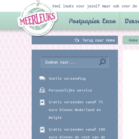
Veel leuks voor jezelf maar ook voor de 
Postpapier Enzo
Verz
Terug naar Home
Home
Snelle verzending
Persoonlijke service
Gratis verzenden vanaf 75
euro binnen Nederland en
België
Gratis verzenden vanaf 100
euro binnen de rest van de