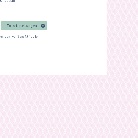
us Japan
In winkelwagen
en aan verlanglijstje