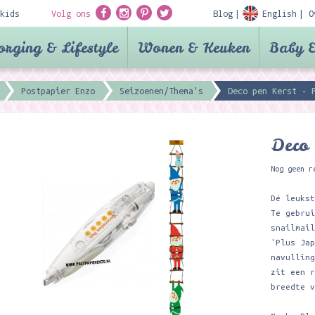
kids
Volg ons
Blog
English
O
orging & Lifestyle
Wonen & Keuken
Baby &
Postpapier Enzo
Seizoenen/Thema's
Deco pen Kerst - 
Deco 
Nog geen r
Dé leuks
Te gebru
snailmai
'Plus Ja
navullin
zit een 
breedte 