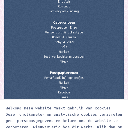
English
Contact
Privacyverklaring
Categorieën
Postpapier Enzo
Verzorging & Lifestyle
Wonen & Keuken
Baby & kind
Sale
Merken
Best verkochte producten
Nieuw
Postpapierenzo
Penvriend(in) oproepjes
Merken
Nieuw
Kadobon
Links
Welkom! Deze website maakt gebruik van cookies.
Contactgegevens
Meerleuks
Deze functionele- en analytische cookies verzamelen
anita@meerleuks.nl
geen persoonsgegevens en helpen ons de website te
06 – 107 163 36
verbeteren. Nieuwsgierig hoe dit werkt? Klik dan op