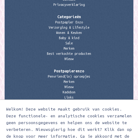
Privacyverklaring
Categorieën
Postpapier Enzo
Verzorging & Lifestyle
Wonen & Keuken
Baby & kind
Sale
Merken
Best verkochte producten
Nieuw
Postpapierenzo
Penvriend(in) oproepjes
Merken
Nieuw
Kadobon
Links
Welkom! Deze website maakt gebruik van cookies.
Contactgegevens
Meerleuks
Deze functionele- en analytische cookies verzamelen
anita@meerleuks.nl
geen persoonsgegevens en helpen ons de website te
06 – 107 163 36
verbeteren. Nieuwsgierig hoe dit werkt? Klik dan op
KVK nummer: 58807179
de knop voor meer informatie. Ga je akkoord met de