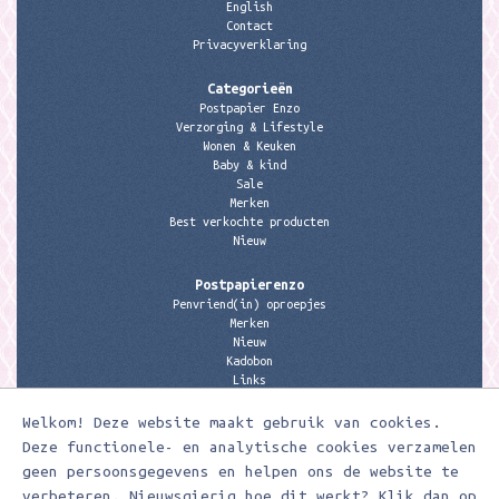
English
Contact
Privacyverklaring
Categorieën
Postpapier Enzo
Verzorging & Lifestyle
Wonen & Keuken
Baby & kind
Sale
Merken
Best verkochte producten
Nieuw
Postpapierenzo
Penvriend(in) oproepjes
Merken
Nieuw
Kadobon
Links
Welkom! Deze website maakt gebruik van cookies.
Contactgegevens
Meerleuks
Deze functionele- en analytische cookies verzamelen
anita@meerleuks.nl
geen persoonsgegevens en helpen ons de website te
06 – 107 163 36
verbeteren. Nieuwsgierig hoe dit werkt? Klik dan op