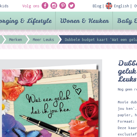
kids
Volg ons
Blog
English
O
orging & Lifestyle
Wonen & Keuken
Baby &
Merken
Meer Leuks
Dubbele budget kaart 'Wat een gel
Dubbe
geluk
Leuks
Nog geen r
Mooie du
jou ken'
papier, 
Formaat:
Deze kaa
exclusie