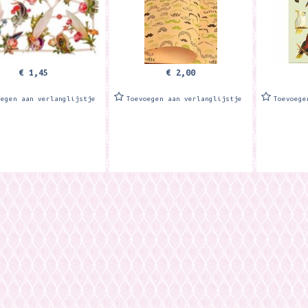
€ 1,45
€ 2,00
oegen aan verlanglijstje
Toevoegen aan verlanglijstje
Toevoege