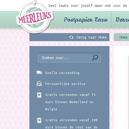
Veel leuks voor jezelf maar ook voor de 
Postpapier Enzo
Verz
Terug naar Home
Home
Snelle verzending
Persoonlijke service
Gratis verzenden vanaf 75
euro binnen Nederland en
België
Gratis verzenden vanaf 100
euro binnen de rest van de