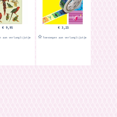
€ 9,95
€ 3,25
n aan verlanglijstje
Toevoegen aan verlanglijstje