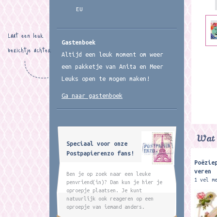
EU
Laat een leuk
Gastenboek
berichtje achter
Altijd een leuk moment om weer
een pakketje van Anita en Meer
Leuks open te mogen maken!
Ga naar gastenboek
Wat 
Speciaal voor onze
Postpapierenzo fans!
Poëzie
veren
Ben je op zoek naar een leuke
1 vel m
penvriend(in)? Dan kun je hier je
Poeziep
oproepje plaatsen. Je kunt
leuk vo
natuurlijk ook reageren op een
maar ze
oproepje van iemand anders.
om er j