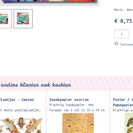
Merk: Me
€ 0,75
Toevoeg
andere klanten ook kochten
plaatjes - Ganzen
Inpakpapier snorren
Poster / 
Papegaaie
Prachtig inpakpapier. Het
et mooie poezieplaatjes.
formaat van 1 vel is 53 x 78 cm
Prachtige p
laatjes zijn niet alleen
en wordt netjes gevouwen tot
gebruiken i
or in een poeziealbum
ongeveer A4 formaat. Mooi stevig
Formaat 50 
 zijn ook heel erg leuk
papier waar je ook prachtige...
wordt verzo
e post of...
Merk: Caval