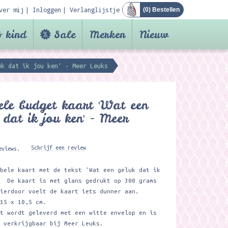
ver mij
Inloggen
Verlanglijstje
(
0
) Bestellen
 kind
Sale
Merken
Nieuw
uk dat ik jou ken' - Meer Leuks
le budget kaart 'Wat een
 dat ik jou ken' - Meer
Schrijf een review
eviews.
bbele kaart met de tekst 'Wat een geluk dat ik
. De kaart is met glans gedrukt op 300 grams
hierdoor voelt de kaart iets dunner aan.
 15 x 10,5 cm.
rt wordt geleverd met een witte envelop en is
f verkrijgbaar bij Meer Leuks.