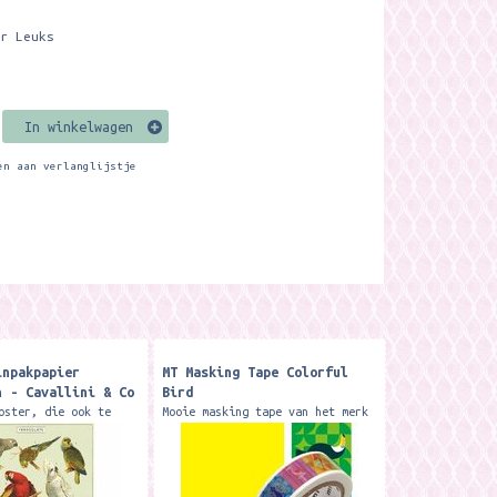
er Leuks
In winkelwagen
en aan verlanglijstje
inpakpapier
MT Masking Tape Colorful
n - Cavallini & Co
Bird
oster, die ook te
Mooie masking tape van het merk
s als inpakpapier.
MT. Formaat 1,5 cm x 7 meter.Je
x 70 cm. Het papier
kunt de washi tape voor zo veel
nden in een koker.
dingen gebruiken.... o.a. voor
lini & Co
het versieren van je...