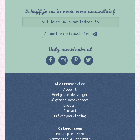
Schrijf je nu in voor onze nieuwsbrief
Aanmelden nieuwsbrief
Volg meerleuks.nl
Klantenservice
Account
Veelgestelde vragen
Algemene voorwaarden
English
Contact
Privacyverklaring
Categorieën
Postpapier Enzo
Verzorging & Lifestyle