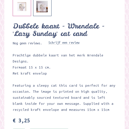
Dubbele kaart - Wrendale -
'Lazy Sunday' cat card
Schrijf een review
Nog geen reviews.
Prachtige dubbele kaart van het merk Wrendale
Designs.
Formaat 15 x 15 cm.
Met kraft envelop
Featuring a sleepy cat this card is perfect for any
occasion. The image is printed on high quality,
sustainably sourced textured board and is left
blank inside for your own message. Supplied with a
recycled kraft envelope and measures 15cm x 15cm
€ 3,25