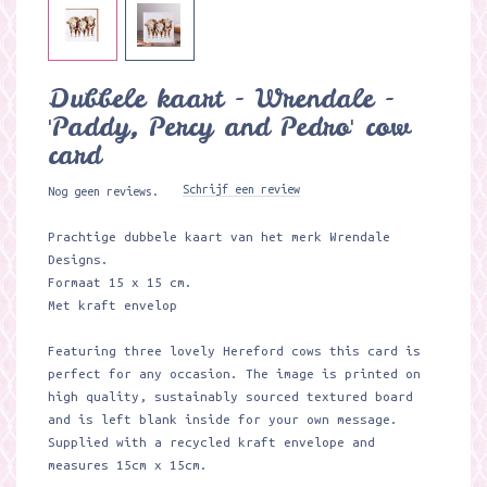
Dubbele kaart - Wrendale -
'Paddy, Percy and Pedro' cow
card
Schrijf een review
Nog geen reviews.
Prachtige dubbele kaart van het merk Wrendale
Designs.
Formaat 15 x 15 cm.
Met kraft envelop
Featuring three lovely Hereford cows this card is
perfect for any occasion. The image is printed on
high quality, sustainably sourced textured board
and is left blank inside for your own message.
Supplied with a recycled kraft envelope and
measures 15cm x 15cm.