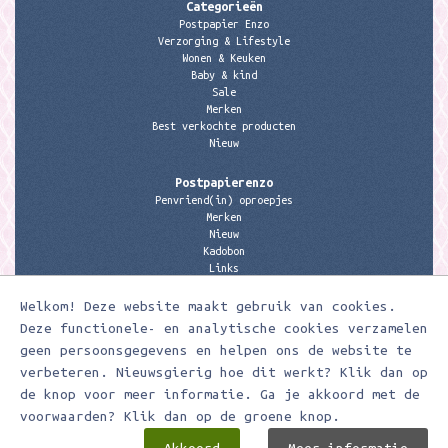
Categorieën
Postpapier Enzo
Verzorging & Lifestyle
Wonen & Keuken
Baby & kind
Sale
Merken
Best verkochte producten
Nieuw
Postpapierenzo
Penvriend(in) oproepjes
Merken
Nieuw
Kadobon
Links
Welkom! Deze website maakt gebruik van cookies.
Contactgegevens
Meerleuks
Deze functionele- en analytische cookies verzamelen
anita@meerleuks.nl
geen persoonsgegevens en helpen ons de website te
06 – 107 163 36
verbeteren. Nieuwsgierig hoe dit werkt? Klik dan op
KVK nummer: 58807179
de knop voor meer informatie. Ga je akkoord met de
BTW nummer: 853190859B01
voorwaarden? Klik dan op de groene knop.