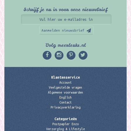
Schrijf je nu in voor onze nieuwsbrief
Aanmelden nieuwsbrief
Volg meerleuks.nl
Klantenservice
Account
Veelgestelde vragen
Algemene voorwaarden
English
Contact
Privacyverklaring
Categorieën
Postpapier Enzo
Verzorging & Lifestyle