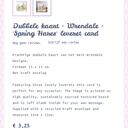
Dubbele kaart - Wrendale -
'Spring Hares' leveret card
Schrijf een review
Nog geen reviews.
Prachtige dubbele kaart van het merk Wrendale
Designs.
Formaat 15 x 15 cm.
Met kraft envelop
Featuring three lovely leverets this card is
perfect for any occasion. The image is printed on
high quality, sustainably sourced textured board
and is left blank inside for your own message.
Supplied with a recycled kraft envelope and
measures 15cm x 15cm.
€ 3,25