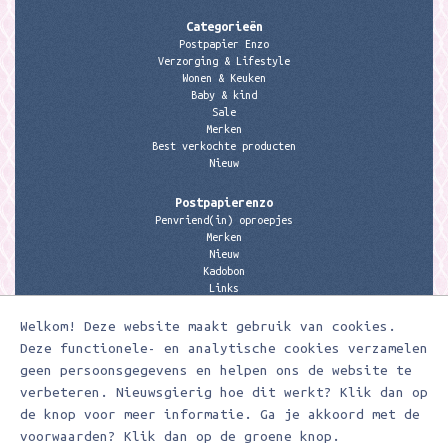
Categorieën
Postpapier Enzo
Verzorging & Lifestyle
Wonen & Keuken
Baby & kind
Sale
Merken
Best verkochte producten
Nieuw
Postpapierenzo
Penvriend(in) oproepjes
Merken
Nieuw
Kadobon
Links
Welkom! Deze website maakt gebruik van cookies.
Contactgegevens
Meerleuks
Deze functionele- en analytische cookies verzamelen
anita@meerleuks.nl
geen persoonsgegevens en helpen ons de website te
06 – 107 163 36
verbeteren. Nieuwsgierig hoe dit werkt? Klik dan op
KVK nummer: 58807179
de knop voor meer informatie. Ga je akkoord met de
BTW nummer: 853190859B01
voorwaarden? Klik dan op de groene knop.