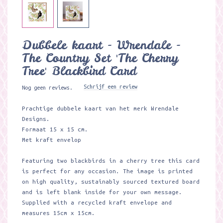
Dubbele kaart - Wrendale -
The Country Set 'The Cherry
Tree' Blackbird Card
Schrijf een review
Nog geen reviews.
Prachtige dubbele kaart van het merk Wrendale
Designs.
Formaat 15 x 15 cm.
Met kraft envelop
Featuring two blackbirds in a cherry tree this card
is perfect for any occasion. The image is printed
on high quality, sustainably sourced textured board
and is left blank inside for your own message.
Supplied with a recycled kraft envelope and
measures 15cm x 15cm.