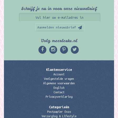
Schrijf je nu in voor onze nieuwsbrief
Aanmelden nieuwsbrief
Volg meerleuks.nl
Klantenservice
Account
Veelgestelde vragen
Algemene voorwaarden
English
Contact
Privacyverklaring
Categorieën
Postpapier Enzo
Verzorging & Lifestyle