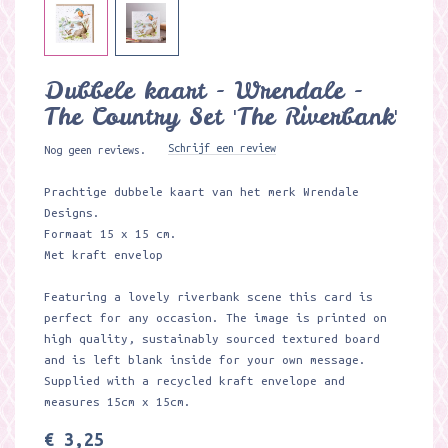
Dubbele kaart - Wrendale -
The Country Set 'The Riverbank'
Schrijf een review
Nog geen reviews.
Prachtige dubbele kaart van het merk Wrendale
Designs.
Formaat 15 x 15 cm.
Met kraft envelop
Featuring a lovely riverbank scene this card is
perfect for any occasion. The image is printed on
high quality, sustainably sourced textured board
and is left blank inside for your own message.
Supplied with a recycled kraft envelope and
measures 15cm x 15cm.
€ 3,25