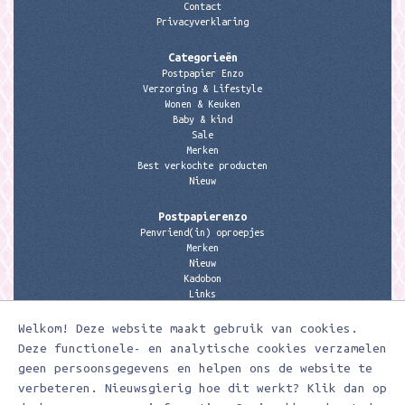
Contact
Privacyverklaring
Categorieën
Postpapier Enzo
Verzorging & Lifestyle
Wonen & Keuken
Baby & kind
Sale
Merken
Best verkochte producten
Nieuw
Postpapierenzo
Penvriend(in) oproepjes
Merken
Nieuw
Kadobon
Links
Welkom! Deze website maakt gebruik van cookies.
Contactgegevens
Meerleuks
Deze functionele- en analytische cookies verzamelen
anita@meerleuks.nl
geen persoonsgegevens en helpen ons de website te
06 – 107 163 36
verbeteren. Nieuwsgierig hoe dit werkt? Klik dan op