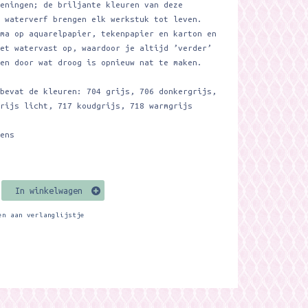
keningen; de briljante kleuren van deze
e waterverf brengen elk werkstuk tot leven.
ima op aquarelpapier, tekenpapier en karton en
iet watervast op, waardoor je altijd ’verder’
ken door wat droog is opnieuw nat te maken.
 bevat de kleuren: 704 grijs, 706 donkergrijs,
grijs licht, 717 koudgrijs, 718 warmgrijs
lens
In winkelwagen
en aan verlanglijstje