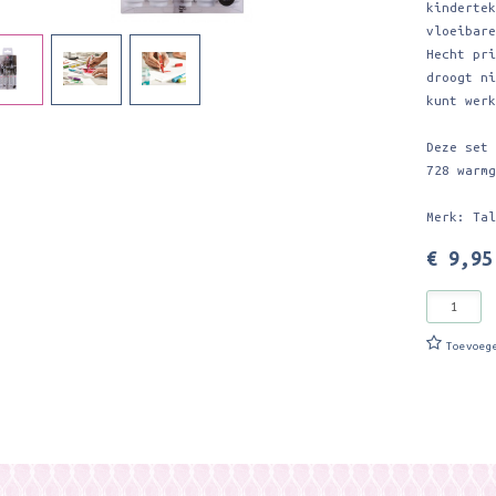
kinderte
vloeibar
Hecht pr
droogt n
kunt wer
Deze set
728 warm
Merk: Ta
€ 9,95
Toevoeg