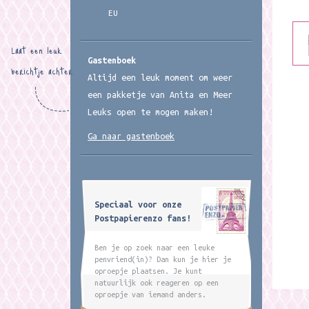
EU
Laat een leuk
Gastenboek
berichtje achter
Altijd een leuk moment om weer
een pakketje van Anita en Meer
Leuks open te mogen maken!
Ga naar gastenboek
Speciaal voor onze
Postpapierenzo fans!
Ben je op zoek naar een leuke
penvriend(in)? Dan kun je hier je
oproepje plaatsen. Je kunt
natuurlijk ook reageren op een
oproepje van iemand anders.