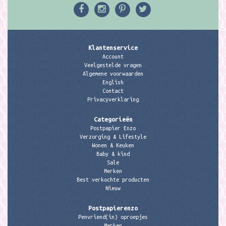
Klantenservice
Account
Veelgestelde vragen
Algemene voorwaarden
English
Contact
Privacyverklaring
Categorieën
Postpapier Enzo
Verzorging & Lifestyle
Wonen & Keuken
Baby & kind
Sale
Merken
Best verkochte producten
Nieuw
Postpapierenzo
Penvriend(in) oproepjes
Merken