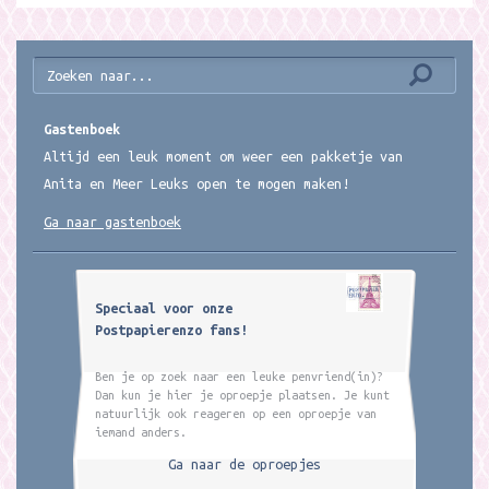
Gastenboek
Altijd een leuk moment om weer een pakketje van
Anita en Meer Leuks open te mogen maken!
Ga naar gastenboek
Speciaal voor onze
Postpapierenzo fans!
Ben je op zoek naar een leuke penvriend(in)?
Dan kun je hier je oproepje plaatsen. Je kunt
natuurlijk ook reageren op een oproepje van
iemand anders.
Ga naar de oproepjes