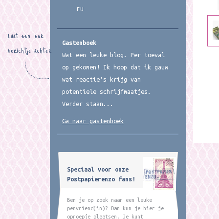
EU
Laat een leuk
Gastenboek
berichtje achter
Wat een leuke blog. Per toeval
op gekomen! Ik hoop dat ik gauw
wat reactie's krijg van
potentiele schrijfmaatjes.
Verder staan...
Ga naar gastenboek
Speciaal voor onze
Postpapierenzo fans!
Ben je op zoek naar een leuke
penvriend(in)? Dan kun je hier je
oproepje plaatsen. Je kunt