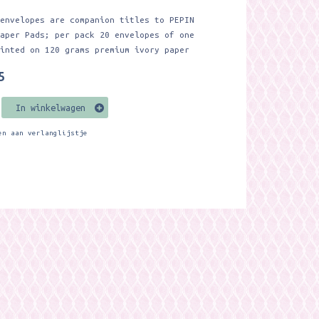
 envelopes are companion titles to PEPIN
Paper Pads; per pack 20 envelopes of one
rinted on 120 grams premium ivory paper
5
In winkelwagen
en aan verlanglijstje