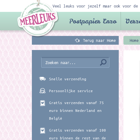
Veel leuks voor jezelf maar ook voor de 
Postpapier Enzo
Verz
Terug naar Home
Home
Snelle verzending
Persoonlijke service
Gratis verzenden vanaf 75
euro binnen Nederland en
België
Gratis verzenden vanaf 100
euro binnen de rest van de