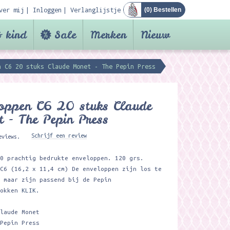
ver mij
Inloggen
Verlanglijstje
(
0
) Bestellen
 kind
Sale
Merken
Nieuw
n C6 20 stuks Claude Monet - The Pepin Press
oppen C6 20 stuks Claude
 - The Pepin Press
Schrijf een review
eviews.
20 prachtig bedrukte enveloppen. 120 grs.
 C6 (16,2 x 11,4 cm) De enveloppen zijn los te
n maar zijn passend bij de Pepin
lokken
KLIK.
Claude Monet
 Pepin Press