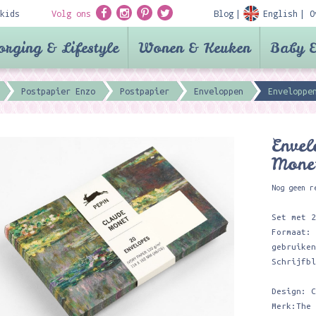
kids
Volg ons
Blog
English
O
orging & Lifestyle
Wonen & Keuken
Baby &
Postpapier Enzo
Postpapier
Enveloppen
Enveloppe
Envel
Monet
Nog geen r
Set met 
Formaat:
gebruike
Schrijfb
Design: 
Merk:The