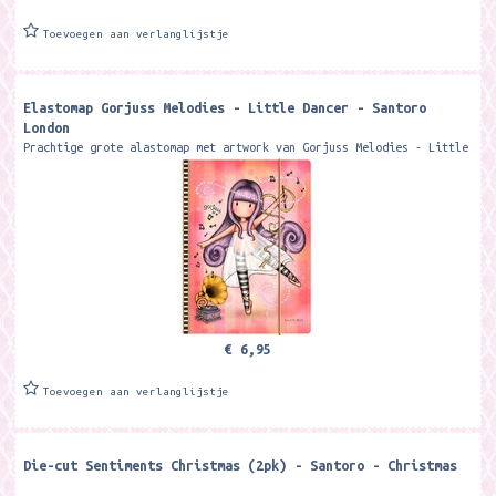
Toevoegen aan verlanglijstje
Elastomap Gorjuss Melodies - Little Dancer - Santoro
London
Prachtige grote alastomap met artwork van Gorjuss Melodies - Little
Dancer Het formaat van de map met elastieksluiting is ca. 33,5 x 25
cm. Merk:...
€ 6,95
Toevoegen aan verlanglijstje
Die-cut Sentiments Christmas (2pk) - Santoro - Christmas