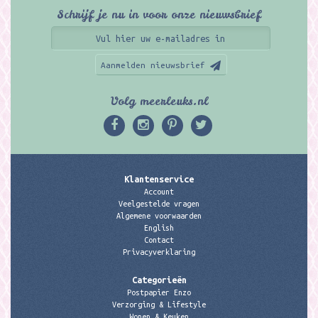
Schrijf je nu in voor onze nieuwsbrief
Aanmelden nieuwsbrief
Volg meerleuks.nl
Klantenservice
Account
Veelgestelde vragen
Algemene voorwaarden
English
Contact
Privacyverklaring
Categorieën
Postpapier Enzo
Verzorging & Lifestyle
Wonen & Keuken