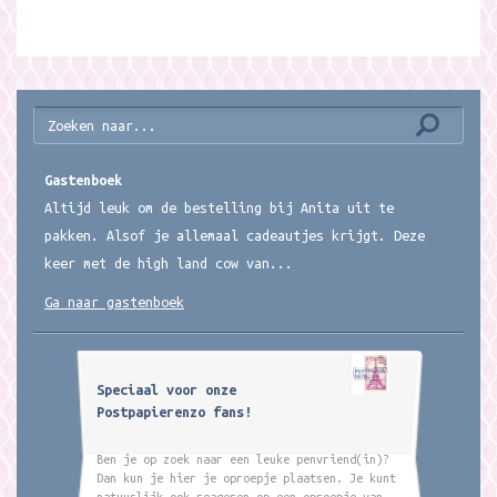
Gastenboek
Altijd leuk om de bestelling bij Anita uit te
pakken. Alsof je allemaal cadeautjes krijgt. Deze
keer met de high land cow van...
Ga naar gastenboek
Speciaal voor onze
Postpapierenzo fans!
Ben je op zoek naar een leuke penvriend(in)?
Dan kun je hier je oproepje plaatsen. Je kunt
natuurlijk ook reageren op een oproepje van