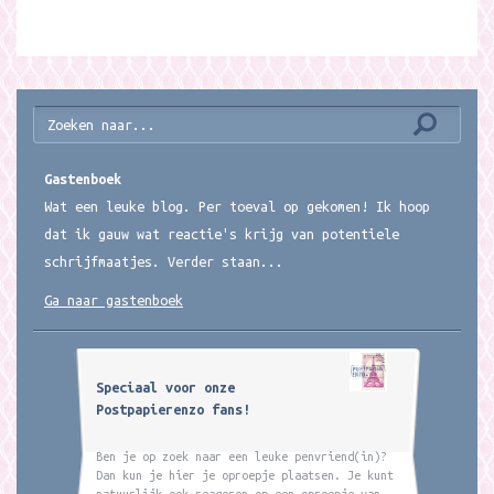
Gastenboek
Wat een leuke blog. Per toeval op gekomen! Ik hoop
dat ik gauw wat reactie's krijg van potentiele
schrijfmaatjes. Verder staan...
Ga naar gastenboek
Speciaal voor onze
Postpapierenzo fans!
Ben je op zoek naar een leuke penvriend(in)?
Dan kun je hier je oproepje plaatsen. Je kunt
natuurlijk ook reageren op een oproepje van