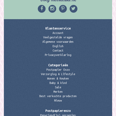
Klantenservice
Account
Veelgestelde vragen
Algemene voorwaarden
English
Contact
Privacyverklaring
Categorieën
Postpapier Enzo
Verzorging & Lifestyle
Wonen & Keuken
Baby & kind
Sale
Merken
Best verkochte producten
Nieuw
Postpapierenzo
Penvriend(in) oproepjes