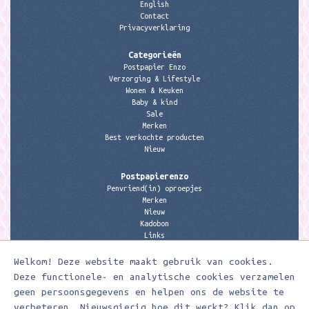
English
Contact
Privacyverklaring
Categorieën
Postpapier Enzo
Verzorging & Lifestyle
Wonen & Keuken
Baby & kind
Sale
Merken
Best verkochte producten
Nieuw
Postpapierenzo
Penvriend(in) oproepjes
Merken
Nieuw
Kadobon
Links
Welkom! Deze website maakt gebruik van cookies.
Contactgegevens
Meerleuks
Deze functionele- en analytische cookies verzamelen
anita@meerleuks.nl
geen persoonsgegevens en helpen ons de website te
06 – 107 163 36
verbeteren. Nieuwsgierig hoe dit werkt? Klik dan op