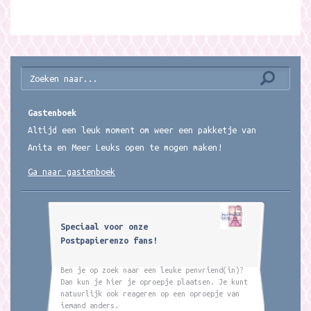
Gastenboek
Altijd een leuk moment om weer een pakketje van
Anita en Meer Leuks open te mogen maken!
Ga naar gastenboek
Speciaal voor onze
Postpapierenzo fans!
Ben je op zoek naar een leuke penvriend(in)?
Dan kun je hier je oproepje plaatsen. Je kunt
natuurlijk ook reageren op een oproepje van
iemand anders.