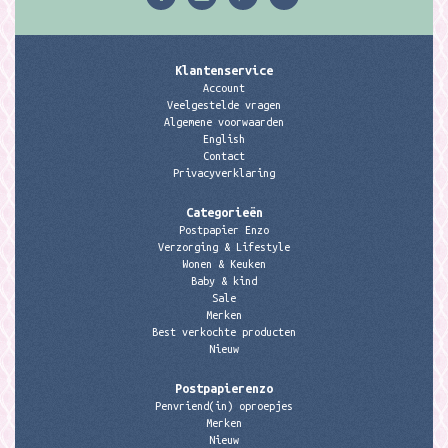
Klantenservice
Account
Veelgestelde vragen
Algemene voorwaarden
English
Contact
Privacyverklaring
Categorieën
Postpapier Enzo
Verzorging & Lifestyle
Wonen & Keuken
Baby & kind
Sale
Merken
Best verkochte producten
Nieuw
Postpapierenzo
Penvriend(in) oproepjes
Merken
Nieuw