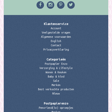
Klantenservice
Account
Veelgestelde vragen
Algemene voorwaarden
English
Contact
Privacyverklaring
Categorieën
Postpapier Enzo
Verzorging & Lifestyle
Wonen & Keuken
Baby & kind
Sale
Merken
Best verkochte producten
Nieuw
Postpapierenzo
Penvriend(in) oproepjes
Merken