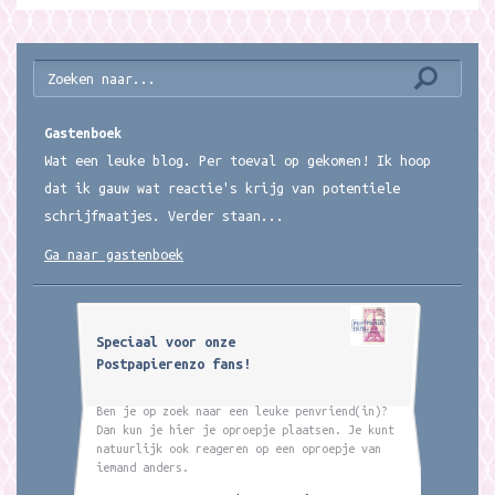
Gastenboek
Wat een leuke blog. Per toeval op gekomen! Ik hoop
dat ik gauw wat reactie's krijg van potentiele
schrijfmaatjes. Verder staan...
Ga naar gastenboek
Speciaal voor onze
Postpapierenzo fans!
Ben je op zoek naar een leuke penvriend(in)?
Dan kun je hier je oproepje plaatsen. Je kunt
natuurlijk ook reageren op een oproepje van
iemand anders.