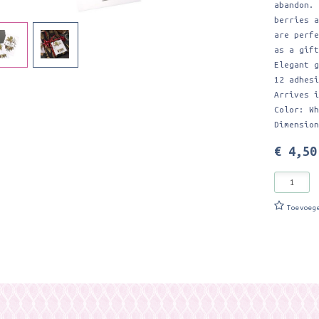
abandon.
berries 
are perf
as a gif
Elegant 
12 adhes
Arrives 
Color: W
Dimensio
€ 4,50
Toevoeg