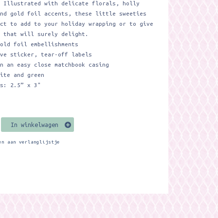
 Illustrated with delicate florals, holly
and gold foil accents, these little sweeties
ect to add to your holiday wrapping or to give
t that will surely delight.
gold foil embellishments
ive sticker, tear-off labels
in an easy close matchbook casing
hite and green
ns: 2.5” x 3"
In winkelwagen
en aan verlanglijstje