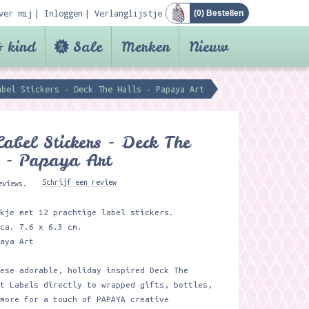
ver mij
Inloggen
Verlanglijstje
(
0
) Bestellen
 kind
Sale
Merken
Nieuw
abel Stickers - Deck The Halls - Papaya Art
Label Stickers - Deck The
 - Papaya Art
Schrijf een review
eviews.
ekje met 12 prachtige label stickers.
 ca. 7.6 x 6.3 cm.
paya Art
hese adorable, holiday inspired Deck The
ft Labels directly to wrapped gifts, bottles,
 more for a touch of PAPAYA creative