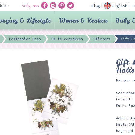
kids
Volg ons
Blog
English
O
orging & Lifestyle
Wonen & Keuken
Baby &
Postpapier Enzo
Om te verpakken
Stickers
Gift L
Gift 
Halls
Nog geen r
Scheurbo
Formaat:
Merk: Pa
Adhere t
Halls Gi
bags and