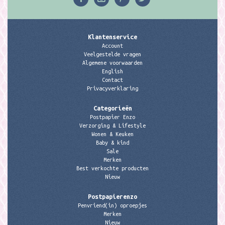
Klantenservice
Account
Veelgestelde vragen
Algemene voorwaarden
English
Contact
Privacyverklaring
Categorieën
Postpapier Enzo
Verzorging & Lifestyle
Wonen & Keuken
Baby & kind
Sale
Merken
Best verkochte producten
Nieuw
Postpapierenzo
Penvriend(in) oproepjes
Merken
Nieuw