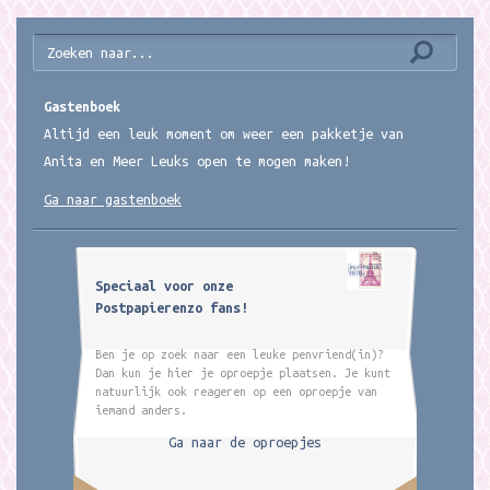
Gastenboek
Altijd een leuk moment om weer een pakketje van
Anita en Meer Leuks open te mogen maken!
Ga naar gastenboek
Speciaal voor onze
Postpapierenzo fans!
Ben je op zoek naar een leuke penvriend(in)?
Dan kun je hier je oproepje plaatsen. Je kunt
natuurlijk ook reageren op een oproepje van
iemand anders.
Ga naar de oproepjes