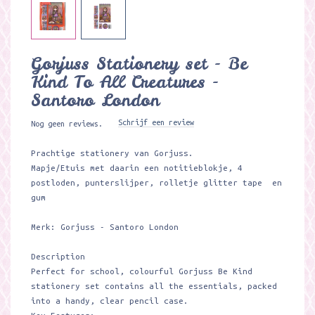
Gorjuss Stationery set - Be
Kind To All Creatures -
Santoro London
Schrijf een review
Nog geen reviews.
Prachtige stationery van Gorjuss.
Mapje/Etuis met daarin een notitieblokje, 4
postloden, punterslijper, rolletje glitter tape en
gum
Merk: Gorjuss - Santoro London
Description
Perfect for school, colourful Gorjuss Be Kind
stationery set contains all the essentials, packed
into a handy, clear pencil case.