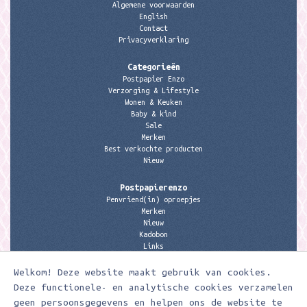
Algemene voorwaarden
English
Contact
Privacyverklaring
Categorieën
Postpapier Enzo
Verzorging & Lifestyle
Wonen & Keuken
Baby & kind
Sale
Merken
Best verkochte producten
Nieuw
Postpapierenzo
Penvriend(in) oproepjes
Merken
Nieuw
Kadobon
Links
Welkom! Deze website maakt gebruik van cookies.
Contactgegevens
Meerleuks
Deze functionele- en analytische cookies verzamelen
anita@meerleuks.nl
geen persoonsgegevens en helpen ons de website te