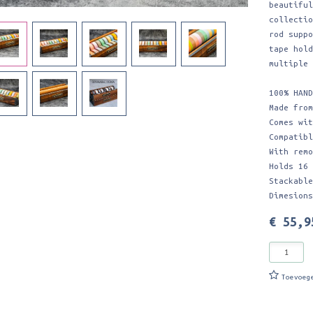
beautifu
collecti
rod supp
tape hol
multiple
100% HAN
Made fro
Comes wi
Compatib
With rem
Holds 16
Stackabl
Dimesion
€ 55,9
Toevoeg