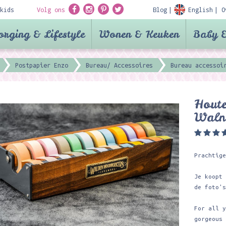
kids
Volg ons
Blog
English
O
orging & Lifestyle
Wonen & Keuken
Baby &
Postpapier Enzo
Bureau/ Accessoires
Bureau accessoi
Hout
Waln
Prachtig
Je koopt
de foto'
For all 
gorgeous