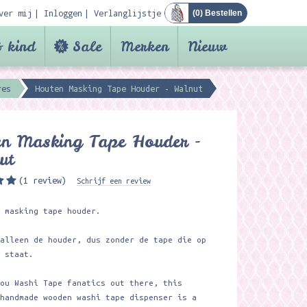
ver mij
Inloggen
Verlanglijstje
(
0
) Bestellen
 kind
Sale
Merken
Nieuw
res
Houten Masking Tape Houder - Walnut
en Masking Tape Houder -
ut
(1 review)
Schrijf een review
e masking tape houder.
 alleen de houder, dus zonder de tape die op
s staat.
you Washi Tape fanatics out there, this
 handmade wooden washi tape dispenser is a