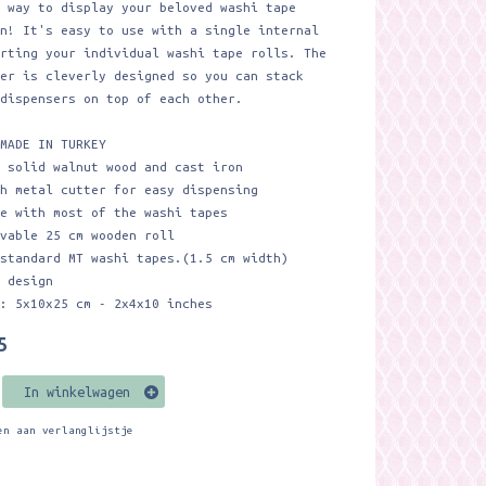
l way to display your beloved washi tape
on! It's easy to use with a single internal
orting your individual washi tape rolls. The
der is cleverly designed so you can stack
 dispensers on top of each other.
DMADE IN TURKEY
m solid walnut wood and cast iron
th metal cutter for easy dispensing
le with most of the washi tapes
ovable 25 cm wooden roll
 standard MT washi tapes.(1.5 cm width)
e design
s: 5x10x25 cm - 2x4x10 inches
5
In winkelwagen
en aan verlanglijstje