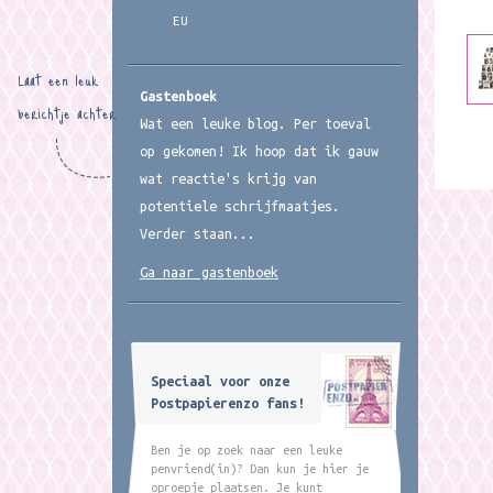
EU
Laat een leuk
Gastenboek
berichtje achter
Wat een leuke blog. Per toeval
op gekomen! Ik hoop dat ik gauw
wat reactie's krijg van
potentiele schrijfmaatjes.
Verder staan...
Ga naar gastenboek
Speciaal voor onze
Postpapierenzo fans!
Ben je op zoek naar een leuke
penvriend(in)? Dan kun je hier je
oproepje plaatsen. Je kunt