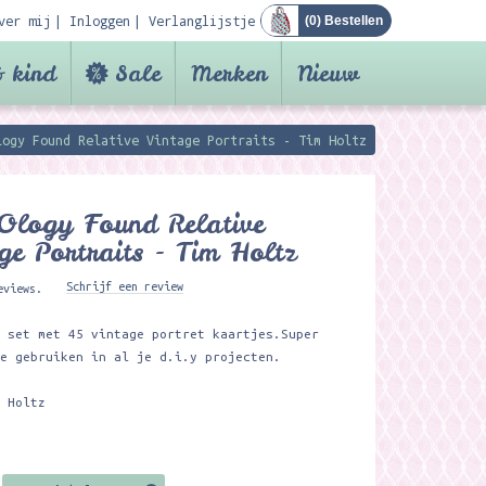
ver mij
Inloggen
Verlanglijstje
(
0
) Bestellen
 kind
Sale
Merken
Nieuw
logy Found Relative Vintage Portraits - Tim Holtz
Ology Found Relative
ge Portraits - Tim Holtz
Schrijf een review
eviews.
e set met 45 vintage portret kaartjes.Super
te gebruiken in al je d.i.y projecten.
m Holtz