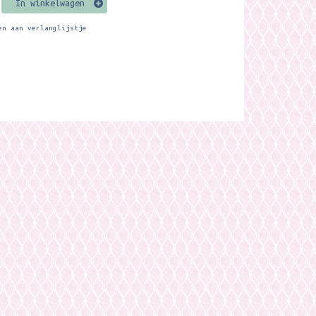
In winkelwagen
en aan verlanglijstje