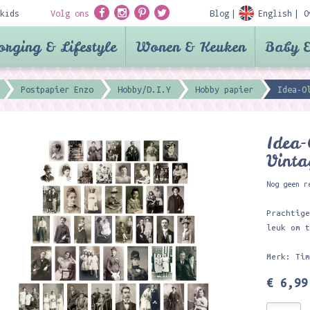
kids
Volg ons
Blog
English
O
orging & Lifestyle
Wonen & Keuken
Baby &
Postpapier Enzo
Hobby/D.I.Y
Hobby papier
Idea-O
Idea-
Vinta
Nog geen r
Prachtig
leuk om 
Merk: Ti
€ 6,99