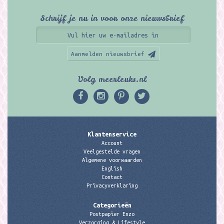
Schrijf je nu in voor onze nieuwsbrief
Aanmelden nieuwsbrief
Volg meerleuks.nl
Klantenservice
Account
Veelgestelde vragen
Algemene voorwaarden
English
Contact
Privacyverklaring
Categorieën
Postpapier Enzo
Verzorging & Lifestyle