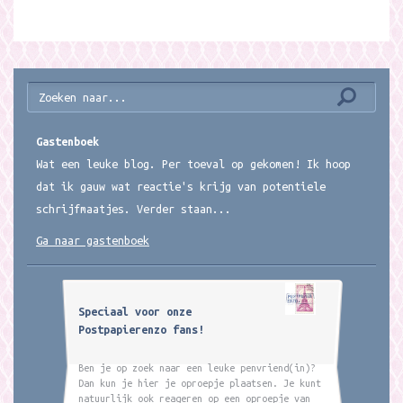
Gastenboek
Wat een leuke blog. Per toeval op gekomen! Ik hoop
dat ik gauw wat reactie's krijg van potentiele
schrijfmaatjes. Verder staan...
Ga naar gastenboek
Speciaal voor onze
Postpapierenzo fans!
Ben je op zoek naar een leuke penvriend(in)?
Dan kun je hier je oproepje plaatsen. Je kunt
natuurlijk ook reageren op een oproepje van