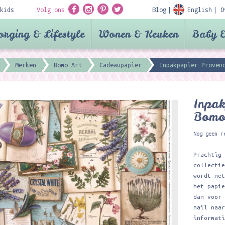
kids
Volg ons
Blog
English
O
orging & Lifestyle
Wonen & Keuken
Baby &
Merken
Bomo Art
Cadeaupapier
Inpakpapier Proven
Inpak
Bomo
Nog geen r
Prachtig
collecti
wordt ne
het papi
dan voor
mail naa
informat