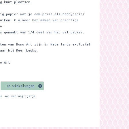
ng kunt plaatsen.
vig papier wat je ook prima als hobbypapier
ruiken. O.a voor het maken van prachtige
en.
is gemaakt van 1/4 deel van het vel papier.
cten van Bomo Art zijn in Nederlands exclusief
baar bij Meer Leuks.
mo Art
In winkelwagen
en aan verlanglijstje