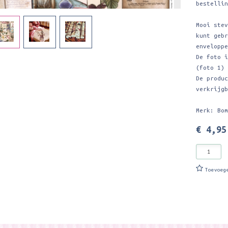
bestelli
Mooi ste
kunt geb
envelopp
De foto 
(foto 1)
De produ
verkrijg
Merk: Bo
€ 4,95
Toevoeg