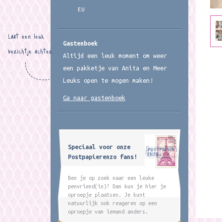
EU
Laat een leuk
Gastenboek
berichtje achter
Altijd een leuk moment om weer
een pakketje van Anita en Meer
Leuks open te mogen maken!
Ga naar gastenboek
Speciaal voor onze
Postpapierenzo fans!
Ben je op zoek naar een leuke
penvriend(in)? Dan kun je hier je
oproepje plaatsen. Je kunt
natuurlijk ook reageren op een
oproepje van iemand anders.