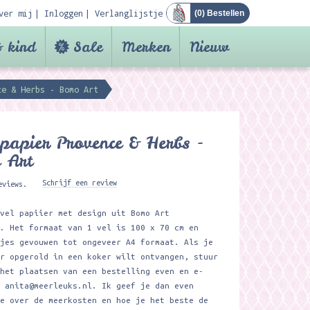
ver mij
Inloggen
Verlanglijstje
(
0
) Bestellen
 kind
Sale
Merken
Nieuw
ce & Herbs - Bomo Art
papier Provence & Herbs -
 Art
Schrijf een review
eviews.
 vel papiier met design uit Bomo Art
e. Het formaat van 1 vel is 100 x 70 cm en
tjes gevouwen tot ongeveer A4 formaat. Als je
er opgerold in een koker wilt ontvangen, stuur
 het plaatsen van een bestelling even en e-
r
anita@meerleuks.nl
. Ik geef je dan even
ie over de meerkosten en hoe je het beste de