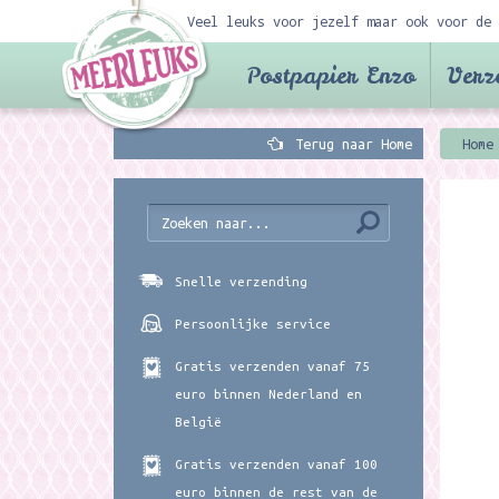
Veel leuks voor jezelf maar ook voor de 
Postpapier Enzo
Verz
Terug naar Home
Home
Snelle verzending
Persoonlijke service
Gratis verzenden vanaf 75
euro binnen Nederland en
België
Gratis verzenden vanaf 100
euro binnen de rest van de