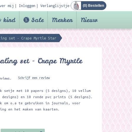
ver mij
Inloggen
Verlanglijstje
(
0
) Bestellen
 kind
Sale
Merken
Nieuw
ling set - Crape Myrtle Star
aling set - Crape Myrtle
Schrijf een review
eviews.
uk setje met 10 papers (5 designs), 10 vellum
5 designs) en 10 ronde pvc prints (5 designs).
uk om o.a te gebruiken in journals, voor
king en het maken van kaarten.