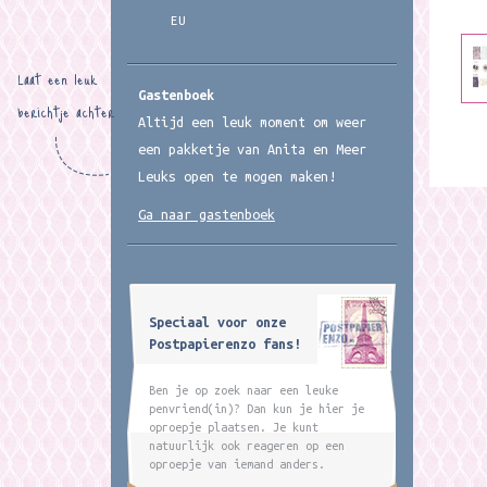
EU
Laat een leuk
Gastenboek
berichtje achter
Altijd een leuk moment om weer
een pakketje van Anita en Meer
Leuks open te mogen maken!
Ga naar gastenboek
Speciaal voor onze
Postpapierenzo fans!
Ben je op zoek naar een leuke
penvriend(in)? Dan kun je hier je
oproepje plaatsen. Je kunt
natuurlijk ook reageren op een
oproepje van iemand anders.