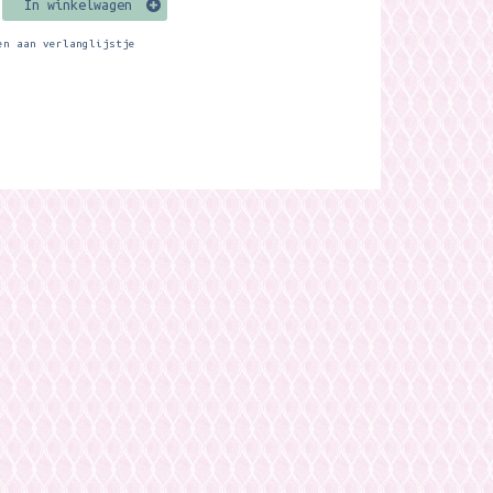
In winkelwagen
en aan verlanglijstje