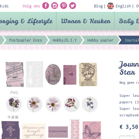
kids
Volg ons
Blog
English
O
orging & Lifestyle
Wonen & Keuken
Baby &
Postpapier Enzo
Hobby/D.I.Y
Hobby papier
Journa
Journ
Star
Nog geen r
Super le
papers (
Super le
scrapboo
€ 3,50