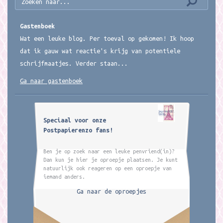
Gastenboek
Wat een leuke blog. Per toeval op gekomen! Ik hoop
dat ik gauw wat reactie's krijg van potentiele
schrijfmaatjes. Verder staan...
Ga naar gastenboek
Speciaal voor onze
Postpapierenzo fans!
Ben je op zoek naar een leuke penvriend(in)?
Dan kun je hier je oproepje plaatsen. Je kunt
natuurlijk ook reageren op een oproepje van
iemand anders.
Ga naar de oproepjes