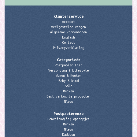
Klantenservice
Account
Veelgestelde vragen
Algemene voorwaarden
English
Contact
Privacyverklaring
Categorieën
Postpapier Enzo
Verzorging & Lifestyle
Wonen & Keuken
Baby & kind
Sale
Merken
Best verkochte producten
Nieuw
Postpapierenzo
Penvriend(in) oproepjes
Merken
Nieuw
Kadobon