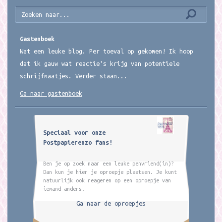
Gastenboek
Wat een leuke blog. Per toeval op gekomen! Ik hoop
dat ik gauw wat reactie's krijg van potentiele
schrijfmaatjes. Verder staan...
Ga naar gastenboek
Speciaal voor onze
Postpapierenzo fans!
Ben je op zoek naar een leuke penvriend(in)?
Dan kun je hier je oproepje plaatsen. Je kunt
natuurlijk ook reageren op een oproepje van
iemand anders.
Ga naar de oproepjes