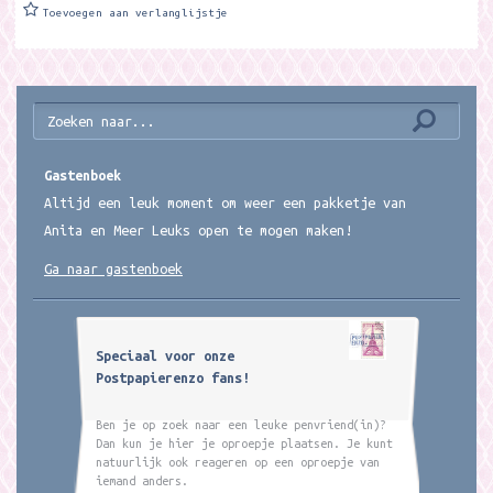
Toevoegen aan verlanglijstje
Gastenboek
Altijd een leuk moment om weer een pakketje van
Anita en Meer Leuks open te mogen maken!
Ga naar gastenboek
Speciaal voor onze
Postpapierenzo fans!
Ben je op zoek naar een leuke penvriend(in)?
Dan kun je hier je oproepje plaatsen. Je kunt
natuurlijk ook reageren op een oproepje van
iemand anders.