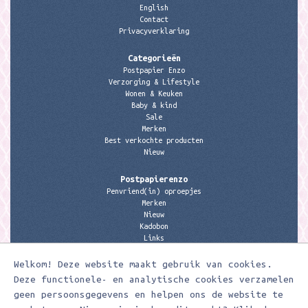
English
Contact
Privacyverklaring
Categorieën
Postpapier Enzo
Verzorging & Lifestyle
Wonen & Keuken
Baby & kind
Sale
Merken
Best verkochte producten
Nieuw
Postpapierenzo
Penvriend(in) oproepjes
Merken
Nieuw
Kadobon
Links
Welkom! Deze website maakt gebruik van cookies.
Contactgegevens
Meerleuks
Deze functionele- en analytische cookies verzamelen
anita@meerleuks.nl
geen persoonsgegevens en helpen ons de website te
06 – 107 163 36