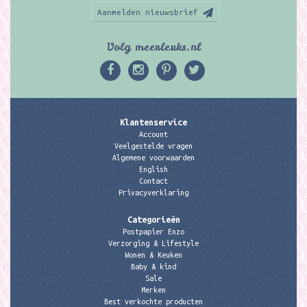
Aanmelden nieuwsbrief
Volg meerleuks.nl
Klantenservice
Account
Veelgestelde vragen
Algemene voorwaarden
English
Contact
Privacyverklaring
Categorieën
Postpapier Enzo
Verzorging & Lifestyle
Wonen & Keuken
Baby & kind
Sale
Merken
Best verkochte producten