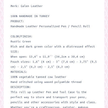
Merk: Galen Leather
100% HANDMADE IN TURKEY
PRODUCT:
Handmade Leather Personalized Pen / Pencil Roll
COLOR/FINISH:
Rustic Green
Rich and dark green color with a distressed effect
SIZE:
When open: 13,4" x 11,9'' (34,2cm x 30,4 cm)
Pouch sizes: 1,6" (4 cm) - 3" (7,6 cm) - 3,75" (9,5
cm) - 2,5" (6,3 cm) - 2,5" (6,3 cm)
MATERIALS:
100% vegetable tanned cow leather
Hand stitched using waxed polyamide thread
DESCRIPTION:
This roll up Leather Pen and Tool Case is the
perfect way to store and transport your pens,
pencils and other accessories with style and class.
Whether you're a craftsperson, painter, makeup