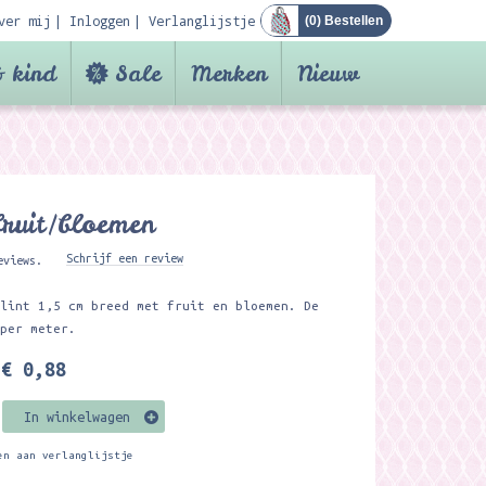
ver mij
Inloggen
Verlanglijstje
(
0
) Bestellen
 kind
Sale
Merken
Nieuw
fruit/bloemen
Schrijf een review
eviews.
 lint 1,5 cm breed met fruit en bloemen. De
 per meter.
€ 0,88
In winkelwagen
en aan verlanglijstje