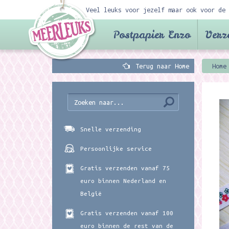
Veel leuks voor jezelf maar ook voor de 
Postpapier Enzo
Verz
Terug naar Home
Home
Snelle verzending
Persoonlijke service
Gratis verzenden vanaf 75
euro binnen Nederland en
België
Gratis verzenden vanaf 100
euro binnen de rest van de