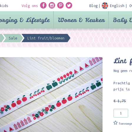
kids
Volg ons
Blog
English
O
orging & Lifestyle
Wonen & Keuken
Baby &
Sale
Lint fruit/bloemen
Lint 
Nog geen r
Prachtig
prijs is
€ 1,75
Toevoeg