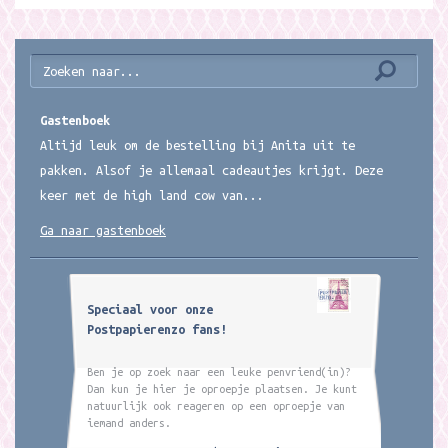
Gastenboek
Altijd leuk om de bestelling bij Anita uit te
pakken. Alsof je allemaal cadeautjes krijgt. Deze
keer met de high land cow van...
Ga naar gastenboek
Speciaal voor onze
Postpapierenzo fans!
Ben je op zoek naar een leuke penvriend(in)?
Dan kun je hier je oproepje plaatsen. Je kunt
natuurlijk ook reageren op een oproepje van
iemand anders.