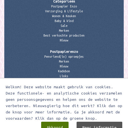
Categorieën
Postpapier Enzo
Verzorging & Lifestyle
Wonen & Keuken
Baby & kind
Sale
Merken
Best verkochte producten
Nieuw
Postpapierenzo
Penvriend(in) oproepjes
Merken
Nieuw
Kadobon
Links
Welkom! Deze website maakt gebruik van cookies.
Contactgegevens
Meerleuks
Deze functionele- en analytische cookies verzamelen
anita@meerleuks.nl
geen persoonsgegevens en helpen ons de website te
06 – 107 163 36
verbeteren. Nieuwsgierig hoe dit werkt? Klik dan op
KVK nummer: 58807179
de knop voor meer informatie. Ga je akkoord met de
BTW nummer: 853190859B01
voorwaarden? Klik dan op de groene knop.
Akkoord
Meer informatie