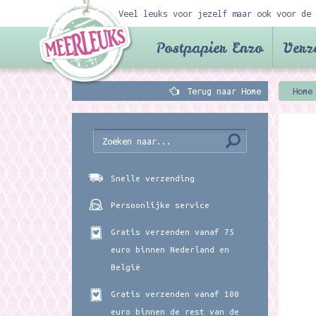
Veel leuks voor jezelf maar ook voor de 
Postpapier Enzo
Verz
Terug naar Home
Home
Snelle verzending
Persoonlijke service
Gratis verzenden vanaf 75
euro binnen Nederland en
België
Gratis verzenden vanaf 100
euro binnen de rest van de