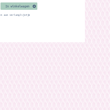
In winkelwagen
en aan verlanglijstje