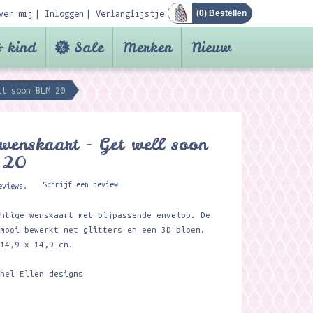
ver mij
Inloggen
Verlanglijstje
(
0
) Bestellen
 kind
Sale
Merken
Nieuw
ll soon BLM 20
wenskaart - Get well soon
 20
Schrijf een review
eviews.
chtige wenskaart met bijpassende envelop. De
 mooi bewerkt met glitters en een 3D bloem.
 14,9 x 14,9 cm.
chel Ellen designs