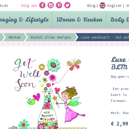
kids
Volg ons
Blog
English
O
orging & Lifestyle
Wonen & Keuken
Baby &
Merken
Rachel Ellen designs
Luxe wenskaart - Get we
Luxe 
BLM
Nog geen r
Een pra
kaart is
Formaat:
Merk: Ra
€ 2,99