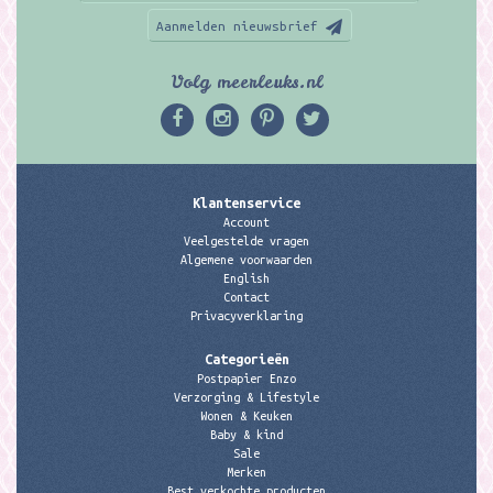
Aanmelden nieuwsbrief
Volg meerleuks.nl
Klantenservice
Account
Veelgestelde vragen
Algemene voorwaarden
English
Contact
Privacyverklaring
Categorieën
Postpapier Enzo
Verzorging & Lifestyle
Wonen & Keuken
Baby & kind
Sale
Merken
Best verkochte producten