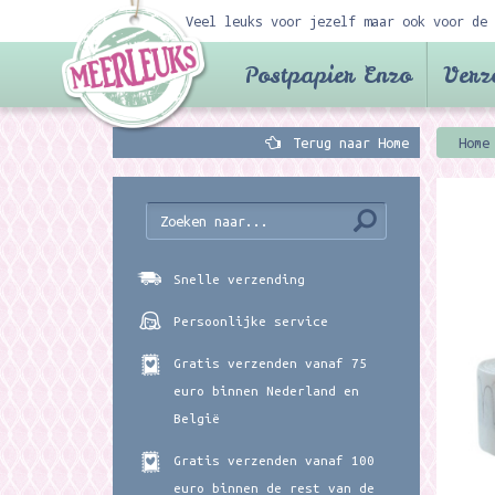
Veel leuks voor jezelf maar ook voor de 
Postpapier Enzo
Verz
Terug naar Home
Home
Snelle verzending
Persoonlijke service
Gratis verzenden vanaf 75
euro binnen Nederland en
België
Gratis verzenden vanaf 100
euro binnen de rest van de