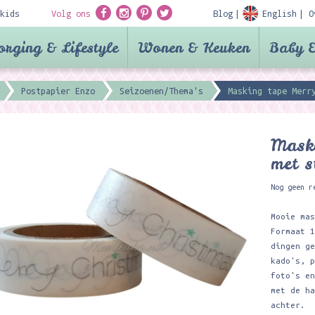
kids
Volg ons
Blog
English
O
orging & Lifestyle
Wonen & Keuken
Baby &
Postpapier Enzo
Seizoenen/Thema's
Masking tape Merr
Mask
met s
Nog geen r
Mooie ma
Formaat 
dingen g
kado's, 
foto's e
met de h
achter.