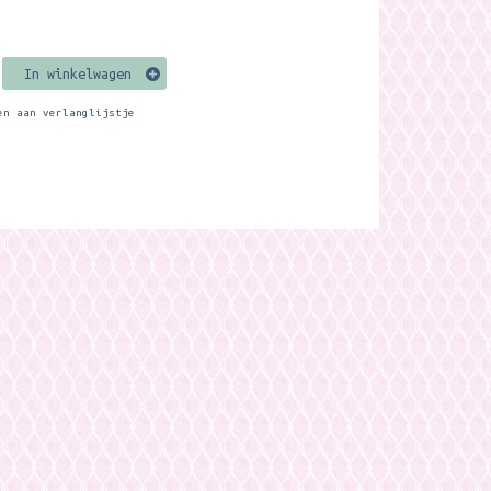
In winkelwagen
en aan verlanglijstje