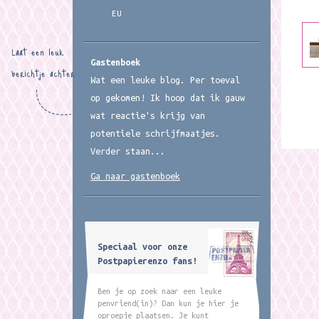
EU
Laat een leuk
Gastenboek
berichtje achter
Wat een leuke blog. Per toeval
op gekomen! Ik hoop dat ik gauw
wat reactie's krijg van
potentiele schrijfmaatjes.
Verder staan...
Ga naar gastenboek
Speciaal voor onze
Postpapierenzo fans!
Ben je op zoek naar een leuke
penvriend(in)? Dan kun je hier je
oproepje plaatsen. Je kunt