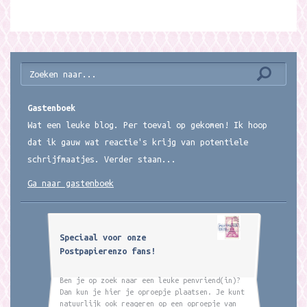
Gastenboek
Wat een leuke blog. Per toeval op gekomen! Ik hoop
dat ik gauw wat reactie's krijg van potentiele
schrijfmaatjes. Verder staan...
Ga naar gastenboek
Speciaal voor onze
Postpapierenzo fans!
Ben je op zoek naar een leuke penvriend(in)?
Dan kun je hier je oproepje plaatsen. Je kunt
natuurlijk ook reageren op een oproepje van