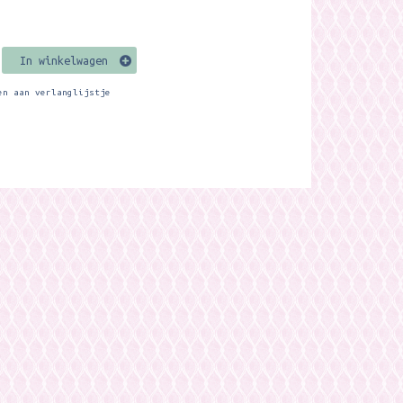
In winkelwagen
en aan verlanglijstje