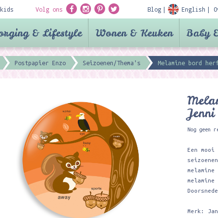
kids
Volg ons
Blog
English
O
orging & Lifestyle
Wonen & Keuken
Baby &
Postpapier Enzo
Seizoenen/Thema's
Melamine bord her
Melam
Jenni
Nog geen r
Een mooi
seizoene
melamine
melamine
Doorsned
Merk: Ja