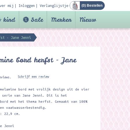
ver mij
Inloggen
Verlanglijstje
(
0
) Bestellen
 kind
Sale
Merken
Nieuw
fst - Jane Jenni
ine bord herfst - Jane
Schrijf een review
eviews.
 melamine bord met vrolijk design uit de vier
n serie van Jane Jenni. Dit is het
 bord met het thema herfst. Gemaakt van 100%
 en vaatwasserbestendig.
e: 22,9 cm.
ne Jenni