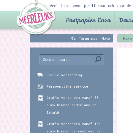
Veel leuks voor jezelf maar ook voor de 
Postpapier Enzo
Verz
Terug naar Home
Home
Snelle verzending
Persoonlijke service
Gratis verzenden vanaf 75
euro binnen Nederland en
België
Gratis verzenden vanaf 100
euro binnen de rest van de