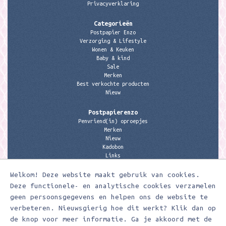
Privacyverklaring
Categorieën
Postpapier Enzo
Verzorging & Lifestyle
Wonen & Keuken
Baby & kind
Sale
Merken
Best verkochte producten
Nieuw
Postpapierenzo
Penvriend(in) oproepjes
Merken
Nieuw
Kadobon
Links
Welkom! Deze website maakt gebruik van cookies.
Contactgegevens
Meerleuks
Deze functionele- en analytische cookies verzamelen
anita@meerleuks.nl
geen persoonsgegevens en helpen ons de website te
06 – 107 163 36
verbeteren. Nieuwsgierig hoe dit werkt? Klik dan op
KVK nummer: 58807179
de knop voor meer informatie. Ga je akkoord met de