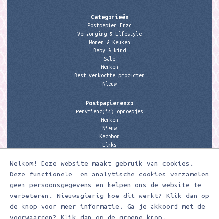
Categorieën
Postpapier Enzo
Verzorging & Lifestyle
Wonen & Keuken
Baby & kind
Sale
Merken
Best verkochte producten
Nieuw
Postpapierenzo
Penvriend(in) oproepjes
Merken
Nieuw
Kadobon
Links
Welkom! Deze website maakt gebruik van cookies.
Contactgegevens
Meerleuks
Deze functionele- en analytische cookies verzamelen
anita@meerleuks.nl
geen persoonsgegevens en helpen ons de website te
06 – 107 163 36
verbeteren. Nieuwsgierig hoe dit werkt? Klik dan op
de knop voor meer informatie. Ga je akkoord met de
KVK nummer: 58807179
BTW nummer: 853190859B01
voorwaarden? Klik dan op de groene knop.