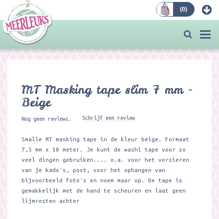
(
0
)
Bestellen
Togg
navi
MT Masking tape slim 7 mm -
Beige
Schrijf een review
Nog geen reviews.
Smalle MT masking tape in de kleur beige. Formaat
7,5 mm x 10 meter. Je kunt de washi tape voor zo
veel dingen gebruiken.... o.a. voor het versieren
van je kado's, post, voor het ophangen van
bijvoorbeeld foto's en noem maar op. De tape is
gemakkelijk met de hand te scheuren en laat geen
lijmresten achter