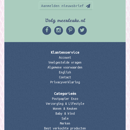
Aanmelden nieuwsbrief
Volg meerleuks.nl
Klantenservice
Account
Veelgestelde vragen
Algemene voorwaarden
English
Contact
Privacyverklaring
Categorieën
Postpapier Enzo
Verzorging & Lifestyle
Wonen & Keuken
Baby & kind
Sale
Merken
Best verkochte producten